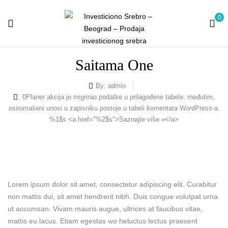
0
Saitama One
By:
admin
0
Planer akcija je migrirao podatke u prilagođene tabele; međutim,
osiromašeni unosi u zapisniku postoje u tabeli komentara WordPress-a.
%1$s <a href="%2$s">Saznajte više »</a>
Lorem ipsum dolor sit amet, consectetur adipiscing elit. Curabitur
non mattis dui, sit amet hendrerit nibh. Duis congue volutpat urna
ut accumsan. Vivam mauris augue, ultrices at faucibus vitae,
mattis eu lacus. Etiam egestas wo heluctus lectus praesent