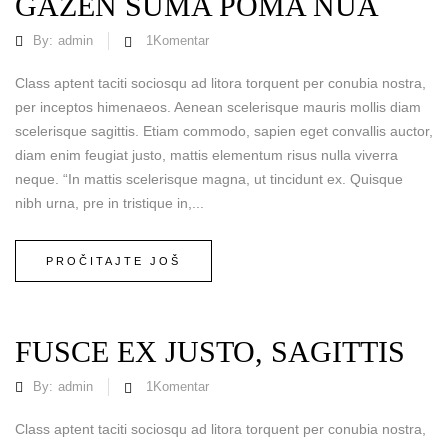
GAZEN SUMA POMA NUA
By:
admin
1
Komentar
Class aptent taciti sociosqu ad litora torquent per conubia nostra,
per inceptos himenaeos. Aenean scelerisque mauris mollis diam
scelerisque sagittis. Etiam commodo, sapien eget convallis auctor,
diam enim feugiat justo, mattis elementum risus nulla viverra
neque. “In mattis scelerisque magna, ut tincidunt ex. Quisque
nibh urna, pre in tristique in,...
PROČITAJTE JOŠ
FUSCE EX JUSTO, SAGITTIS
By:
admin
1
Komentar
Class aptent taciti sociosqu ad litora torquent per conubia nostra,