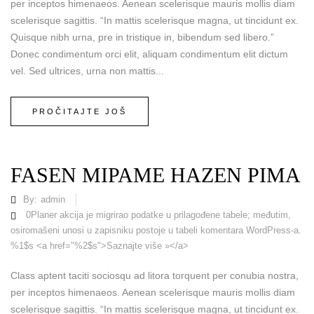
per inceptos himenaeos. Aenean scelerisque mauris mollis diam
scelerisque sagittis. “In mattis scelerisque magna, ut tincidunt ex.
Quisque nibh urna, pre in tristique in, bibendum sed libero.”
Donec condimentum orci elit, aliquam condimentum elit dictum
vel. Sed ultrices, urna non mattis...
PROČITAJTE JOŠ
FASEN MIPAME HAZEN PIMA
By:
admin
0
Planer akcija je migrirao podatke u prilagođene tabele; međutim,
osiromašeni unosi u zapisniku postoje u tabeli komentara WordPress-a.
%1$s <a href="%2$s">Saznajte više »</a>
Class aptent taciti sociosqu ad litora torquent per conubia nostra,
per inceptos himenaeos. Aenean scelerisque mauris mollis diam
scelerisque sagittis. “In mattis scelerisque magna, ut tincidunt ex.